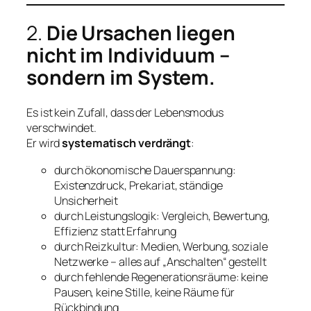
2.
Die Ursachen liegen
nicht im Individuum –
sondern im System.
Es ist kein Zufall, dass der Lebensmodus
verschwindet.
Er wird
systematisch verdrängt
:
durch ökonomische Dauerspannung:
Existenzdruck, Prekariat, ständige
Unsicherheit
durch Leistungslogik: Vergleich, Bewertung,
Effizienz statt Erfahrung
durch Reizkultur: Medien, Werbung, soziale
Netzwerke – alles auf „Anschalten“ gestellt
durch fehlende Regenerationsräume: keine
Pausen, keine Stille, keine Räume für
Rückbindung