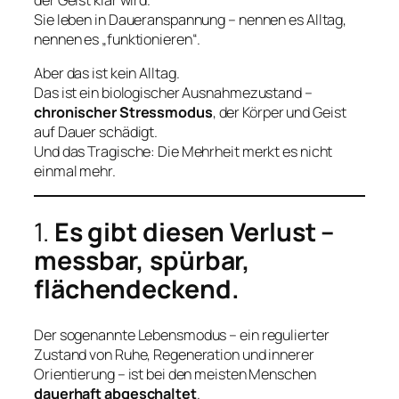
Sie leben in Daueranspannung – nennen es Alltag,
nennen es „funktionieren“.
Aber das ist kein Alltag.
Das ist ein biologischer Ausnahmezustand –
chronischer Stressmodus
, der Körper und Geist
auf Dauer schädigt.
Und das Tragische: Die Mehrheit merkt es nicht
einmal mehr.
1.
Es gibt diesen Verlust –
messbar, spürbar,
flächendeckend.
Der sogenannte Lebensmodus – ein regulierter
Zustand von Ruhe, Regeneration und innerer
Orientierung – ist bei den meisten Menschen
dauerhaft abgeschaltet
.