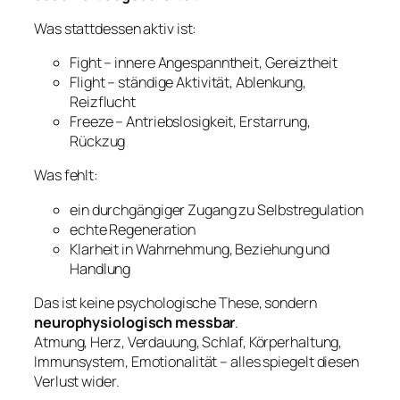
Was stattdessen aktiv ist:
Fight – innere Angespanntheit, Gereiztheit
Flight – ständige Aktivität, Ablenkung,
Reizflucht
Freeze – Antriebslosigkeit, Erstarrung,
Rückzug
Was fehlt:
ein durchgängiger Zugang zu Selbstregulation
echte Regeneration
Klarheit in Wahrnehmung, Beziehung und
Handlung
Das ist keine psychologische These, sondern
neurophysiologisch messbar
.
Atmung, Herz, Verdauung, Schlaf, Körperhaltung,
Immunsystem, Emotionalität – alles spiegelt diesen
Verlust wider.