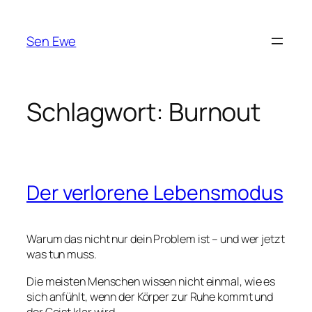
Zum
Inhalt
Sen Ewe
springen
Schlagwort:
Burnout
Der verlorene Lebensmodus
Warum das nicht nur dein Problem ist – und wer jetzt
was tun muss.
Die meisten Menschen wissen nicht einmal, wie es
sich anfühlt, wenn der Körper zur Ruhe kommt und
der Geist klar wird.