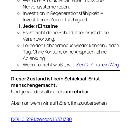
Wer über Produktivität redet, muss über
Nervensysteme reden.
Investition in Regenerationsfähigkeit =
Investition in Zukunftsfähigkeit.
Jede:r Einzelne
Es ist nicht deine Schuld, aber es ist deine
Verantwortung.
Lerne den Lebensmodus wieder kennen. Jeden
Tag. Ohne Konsum, ohne Anspruch, ohne
Ablenkung.
Wenn du nicht weißt, wie:
SenGeKu ist ein Weg
.
Dieser Zustand ist kein Schicksal. Er ist
menschengemacht.
Und genau deshalb: auch
umkehrbar
.
Aber nur, wenn wir aufhören, ihn zu übersehen.
DOI 10.5281/zenodo.16371380