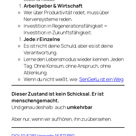
Arbeitgeber & Wirtschaft
Wer über Produktivität redet, muss über
Nervensysteme reden.
Investition in Regenerationsfähigkeit =
Investition in Zukunftsfähigkeit.
Jede:r Einzelne
Es ist nicht deine Schuld, aber es ist deine
Verantwortung.
Lerne den Lebensmodus wieder kennen. Jeden
Tag. Ohne Konsum, ohne Anspruch, ohne
Ablenkung.
Wenn du nicht weißt, wie:
SenGeKu ist ein Weg
.
Dieser Zustand ist kein Schicksal. Er ist
menschengemacht.
Und genau deshalb: auch
umkehrbar
.
Aber nur, wenn wir aufhören, ihn zu übersehen.