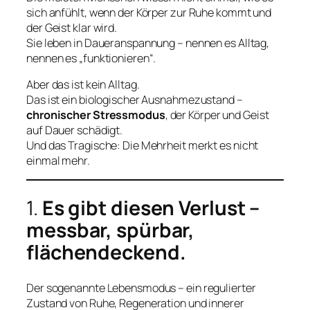
sich anfühlt, wenn der Körper zur Ruhe kommt und
der Geist klar wird.
Sie leben in Daueranspannung – nennen es Alltag,
nennen es „funktionieren“.
Aber das ist kein Alltag.
Das ist ein biologischer Ausnahmezustand –
chronischer Stressmodus
, der Körper und Geist
auf Dauer schädigt.
Und das Tragische: Die Mehrheit merkt es nicht
einmal mehr.
1.
Es gibt diesen Verlust –
messbar, spürbar,
flächendeckend.
Der sogenannte Lebensmodus – ein regulierter
Zustand von Ruhe, Regeneration und innerer