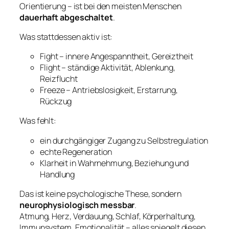
Orientierung – ist bei den meisten Menschen
dauerhaft abgeschaltet
.
Was stattdessen aktiv ist:
Fight – innere Angespanntheit, Gereiztheit
Flight – ständige Aktivität, Ablenkung,
Reizflucht
Freeze – Antriebslosigkeit, Erstarrung,
Rückzug
Was fehlt:
ein durchgängiger Zugang zu Selbstregulation
echte Regeneration
Klarheit in Wahrnehmung, Beziehung und
Handlung
Das ist keine psychologische These, sondern
neurophysiologisch messbar
.
Atmung, Herz, Verdauung, Schlaf, Körperhaltung,
Immunsystem, Emotionalität – alles spiegelt diesen