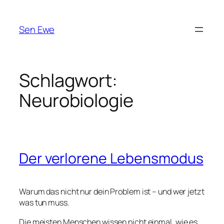
Zum
Inhalt
Sen Ewe
springen
Schlagwort:
Neurobiologie
Der verlorene Lebensmodus
Warum das nicht nur dein Problem ist – und wer jetzt
was tun muss.
Die meisten Menschen wissen nicht einmal, wie es